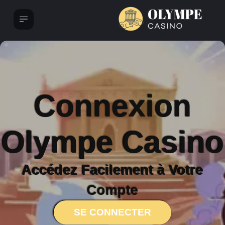
Connexion
Olympe Casino
Accédez Facilement à Votre
Compte
SE CONNECTER