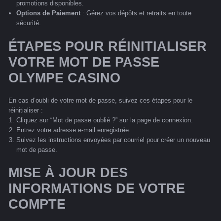
promotions disponibles.
Options de Paiement
: Gérez vos dépôts et retraits en toute
sécurité.
ÉTAPES POUR RÉINITIALISER
VOTRE MOT DE PASSE
OLYMPE CASINO
En cas d’oubli de votre mot de passe, suivez ces étapes pour le
réinitialiser :
Cliquez sur “Mot de passe oublié ?” sur la page de connexion.
Entrez votre adresse e-mail enregistrée.
Suivez les instructions envoyées par courriel pour créer un nouveau
mot de passe.
MISE À JOUR DES
INFORMATIONS DE VOTRE
COMPTE