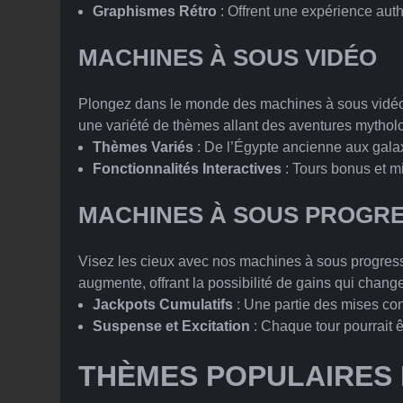
Graphismes Rétro
: Offrent une expérience auth
MACHINES À SOUS VIDÉO
Plongez dans le monde des machines à sous vidéo a
une variété de thèmes allant des aventures mythol
Thèmes Variés
: De l’Égypte ancienne aux galax
Fonctionnalités Interactives
: Tours bonus et mi
MACHINES À SOUS PROGRE
Visez les cieux avec nos machines à sous progressi
augmente, offrant la possibilité de gains qui change
Jackpots Cumulatifs
: Une partie des mises con
Suspense et Excitation
: Chaque tour pourrait ê
THÈMES POPULAIRES 