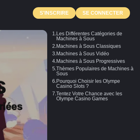
S'INSCRIRE
SE CONNECTER
1.
Les Différentes Catégories de
Machines à Sous
2.
Machines à Sous Classiques
3.
Machines à Sous Vidéo
4.
Machines à Sous Progressives
5.
Thèmes Populaires de Machines à
Sous
s
6.
Pourquoi Choisir les Olympe
Casino Slots ?
7.
Tentez Votre Chance avec les
Olympe Casino Games
riées