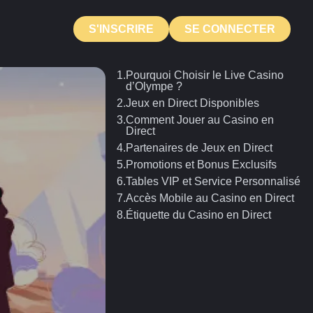
S'INSCRIRE
SE CONNECTER
1.
Pourquoi Choisir le Live Casino
d’Olympe ?
2.
Jeux en Direct Disponibles
3.
Comment Jouer au Casino en
Direct
4.
Partenaires de Jeux en Direct
5.
Promotions et Bonus Exclusifs
e
6.
Tables VIP et Service Personnalisé
7.
Accès Mobile au Casino en Direct
8.
Étiquette du Casino en Direct