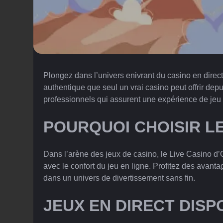
Plongez dans l’univers enivrant du casino en direct
authentique que seul un vrai casino peut offrir depu
professionnels qui assurent une expérience de jeu 
POURQUOI CHOISIR LE
Dans l’arène des jeux de casino, le Live Casino d’
avec le confort du jeu en ligne. Profitez des avant
dans un univers de divertissement sans fin.
JEUX EN DIRECT DISP