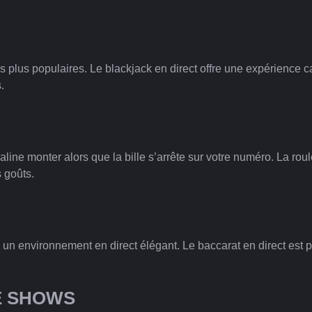
es plus populaires. Le blackjack en direct offre une expérience c
.
line monter alors que la bille s’arrête sur votre numéro. La roule
 goûts.
un environnement en direct élégant. Le baccarat en direct est pr
E SHOWS