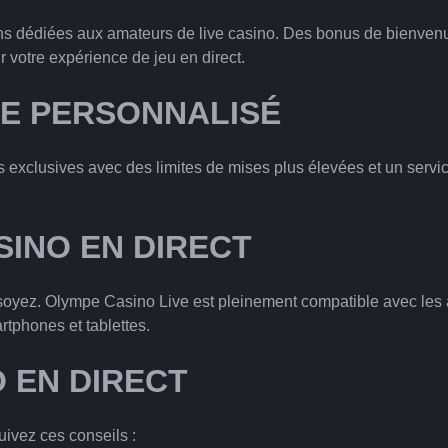
ions dédiées aux amateurs de live casino. Des bonus de bienve
r votre expérience de jeu en direct.
CE PERSONNALISÉ
s exclusives avec des limites de mises plus élevées et un servi
SINO EN DIRECT
 soyez. Olympe Casino Live est pleinement compatible avec les 
rtphones et tablettes.
 EN DIRECT
uivez ces conseils :