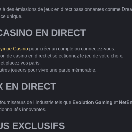
ez à des émissions de jeux en direct passionnantes comme Dre
nce unique.
ASINO EN DIRECT
lympe Casino
pour créer un compte ou connectez-vous.
on de casino en direct et sélectionnez le jeu de votre choix.
e et placez vos paris.
autres joueurs pour vivre une partie mémorable.
X EN DIRECT
fournisseurs de l’industrie tels que
Evolution Gaming
et
NetEn
tionnalités innovantes.
S EXCLUSIFS