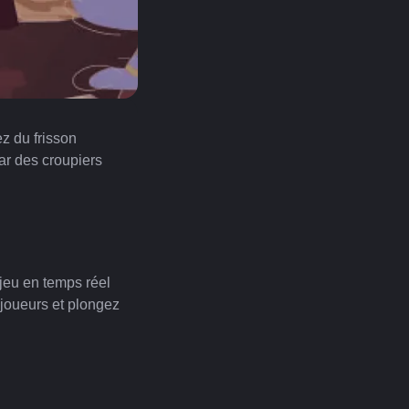
z du frisson
par des croupiers
jeu en temps réel
 joueurs et plongez